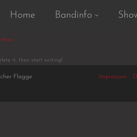
Home
Bandinfo
Sho
_Marx
ete it, then start writing!
scher Flagge
Impressum
D