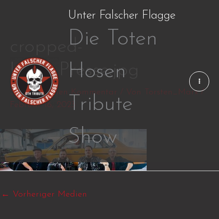
Zum
Unter Falscher Flagge
Inhalt
Die Toten
springen
cropped-
UFF_Presse.jpg
Hosen
Schreibe einen Kommentar
/ Von
Torsten_Marx
/
Tribute
Februar 16, 2023
Show
←
Vorheriger Medien