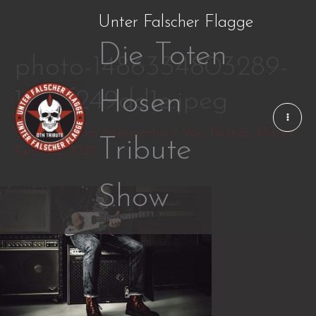
Zum
Unter Falscher Flagge
Inhalt
Die Toten
springen
photo-1486334803289-
1623f249dd1e.jpeg
Hosen
Schreibe einen Kommentar
/ Von
Torsten_Marx
/
Tribute
April 28, 2023
Show